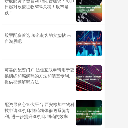
炒股配资平台官网 特朗普建议：6月1
日起对欧盟征收50%关税！股市暴
跌！
股票配资首选 著名刺客的实盘帖 来
自淘股吧
可靠的配资门户 达佳互联申请用于变
换训练和编解码的方法和装置专利,
提供视频解码方法
配资最良心10大平台 西安棣加生物科
技申请3D打印制药粉体输送系统专
利, 进一步提升3D打印制药的效率