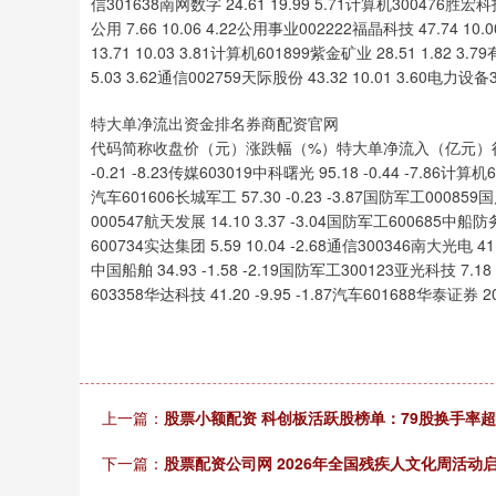
信301638南网数字 24.61 19.99 5.71计算机300476胜宏科技 
公用 7.66 10.06 4.22公用事业002222福晶科技 47.74 10.
13.71 10.03 3.81计算机601899紫金矿业 28.51 1.82 3.
5.03 3.62通信002759天际股份 43.32 10.01 3.60电力设备
特大单净流出资金排名券商配资官网
代码简称收盘价（元）涨跌幅（%）特大单净流入（亿元）行业300058
-0.21 -8.23传媒603019中科曙光 95.18 -0.44 -7.86计算机6
汽车601606长城军工 57.30 -0.23 -3.87国防军工000859国风
000547航天发展 14.10 3.37 -3.04国防军工600685中船防务 
600734实达集团 5.59 10.04 -2.68通信300346南大光电 41.
中国船舶 34.93 -1.58 -2.19国防军工300123亚光科技 7.18 
603358华达科技 41.20 -9.95 -1.87汽车601688华泰证券 20
上一篇：
股票小额配资 科创板活跃股榜单：79股换手率超
下一篇：
股票配资公司网 2026年全国残疾人文化周活动