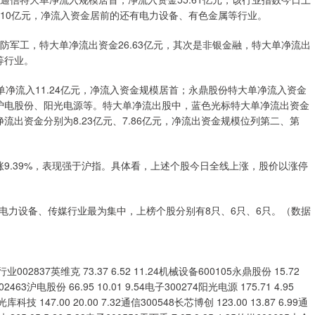
45.10亿元，净流入资金居前的还有电力设备、有色金属等行业。
防军工，特大单净流出资金26.63亿元，其次是非银金融，特大单净流出
等行业。
单净流入11.24亿元，净流入资金规模居首；永鼎股份特大单净流入资金
、沪电股份、阳光电源等。特大单净流出股中，蓝色光标特大单净流出资金
流出资金分别为8.23亿元、7.86亿元，净流出资金规模位列第二、第
9.39%，表现强于沪指。具体看，上述个股今日全线上涨，股价以涨停
电力设备、传媒行业最为集中，上榜个股分别有8只、6只、6只。（数据
英维克 73.37 6.52 11.24机械设备600105永鼎股份 15.72
002463沪电股份 66.95 10.01 9.54电子300274阳光电源 175.71 4.95
库科技 147.00 20.00 7.32通信300548长芯博创 123.00 13.87 6.99通