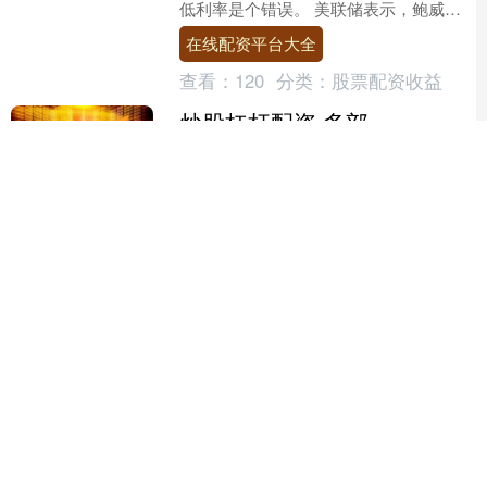
低利率是个错误。 美联储表示，鲍威尔
周四在白宫与特朗普会面，“讨论包括增
在线配资平台大全
长、就业和通货膨胀在....
查看：
120
分类：
股票配资收益
炒股杠杆配资 多部门释放金融加力支持科技创新信号
经济参考报记者 张莫 李亭炒股杠杆配资
2025天津五大道金融论坛6月5日召开。
本次论坛上，中国人民银行、国家金融
监督管理总局、证监会等部门人士集中
炒股杠杆配资
发声，释放出....
查看：
225
分类：
股票配资收益
话题标签