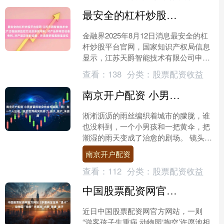
最安全的杠杆炒股平台官网 江苏天爵智能技术申请物联网驱动的实时生产过程追溯监控方法及系统专利, 对产品异常的设备、环境等多因素精准定位
金融界2025年8月12日消息最安全的杠
杆炒股平台官网，国家知识产权局信息
显示，江苏天爵智能技术有限公司申请
一项名为“物联网驱动的实时生产过程追
查看：
138
分类：
股票配资收益
溯监控方法及系统....
南京开户配资 小男孩冒雨举伞给金毛遮雨，狗：有一个人出现，我的世界雨突然停了_孩子_用户_来源
淅淅沥沥的雨丝编织着城市的朦胧，谁
也没料到，一个小男孩和一把黄伞，把
潮湿的雨天变成了治愈的剧场。 镜头
里，穿白T恤的小小身影踩着水洼往前
南京开户配资
奔，黄伞在风雨里忽闪。街....
查看：
112
分类：
股票配资收益
中国股票配资网官方网站 2岁重病宝宝来“退卡”，动物园“掏空”许愿池_小然_南通_孩子
近日中国股票配资网官方网站，一则
“游客孩子生重病 动物园‘掏空’许愿池相