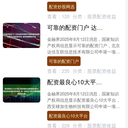
算收入115566亿元，同比下降0.3%。其
配资炒股网选
中，全国税....
查看：
120
分类：
股票配资收益
可靠的配资门户 达佳互联申请用于变换训练和编解码的方法和装置专利, 提供视频解码方法
金融界2025年8月12日消息，国家知识
产权局信息显示可靠的配资门户，北京
达佳互联信息技术有限公司申请一项名
为“用于变换训练和编解码的方法和装
可靠的配资门户
置”的专利，公开号....
查看：
235
分类：
股票配资收益
配资最良心10大平台 西安棣加生物科技申请3D打印制药粉体输送系统专利, 进一步提升3D打印制药的效率
金融界2025年8月12日消息，国家知识
产权局信息显示配资最良心10大平台，
西安棣加生物科技有限公司申请一项名
为“一种用于3D打印制药粉体输送系
配资最良心10大平台
统”的专利，公开....
查看：
229
分类：
股票配资收益