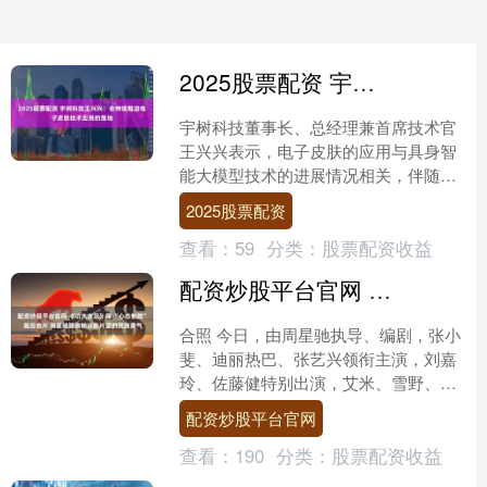
2025股票配资 宇树科技王兴兴：会持续推进电子皮肤技术应用的落地
宇树科技董事长、总经理兼首席技术官
王兴兴表示，电子皮肤的应用与具身智
能大模型技术的进展情况相关，伴随着
具身大模型技术的发展，人形机器人更
2025股票配资
多地走入人类社会后202....
查看：
59
分类：
股票配资收益
配资炒股平台官网 《功夫女足》曝 “心态制胜” 版后告片 周星驰路演畅谈影片里的民族勇气
合照 今日，由周星驰执导、编剧，张小
斐、迪丽热巴、张艺兴领衔主演，刘嘉
玲、佐藤健特别出演，艾米、雪野、蔡
思贝、胡予安、倪好特别介绍的喜剧电
配资炒股平台官网
影《功夫女足》释出“心....
查看：
190
分类：
股票配资收益