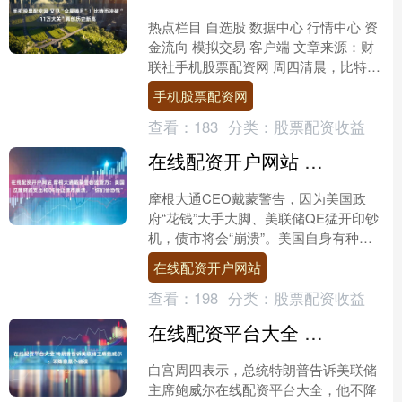
热点栏目 自选股 数据中心 行情中心 资
金流向 模拟交易 客户端 文章来源：财
联社手机股票配资网 周四清晨，比特币
首次涨破11万美元/枚大关，再创历史新
手机股票配资网
高，日内....
查看：
183
分类：
股票配资收益
在线配资开户网站 摩根大通戴蒙警告监管方：美国过度财政支出和QE会让债市崩溃，“你们会恐慌”
摩根大通CEO戴蒙警告，因为美国政
府“花钱”大手大脚、美联储QE猛开印钞
机，债市将会“崩溃”。美国自身有种种
问题，相比海外对手在线配资开户网
在线配资开户网站
站，“内部的敌人”才....
查看：
198
分类：
股票配资收益
在线配资平台大全 特朗普告诉美联储主席鲍威尔：不降息是个错误
白宫周四表示，总统特朗普告诉美联储
主席鲍威尔在线配资平台大全，他不降