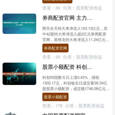
价0....
查看：
86
分类：
股票配资收益
券商配资官网 主力动向：11月25日特大单净流入163.13亿元
两市全天特大单净流入163.13亿元，其
中42股特大单净流入超2亿元券商配资
官网，英维克特大单净流入11.24亿元，
特大单净流入资金居首。 沪指今日收盘
券商配资官网
上涨0.....
查看：
89
分类：
股票配资收益
股票小额配资 科创板活跃股榜单：79股换手率超5%
科创50指数今日上涨0.43%，报收
1302.17点，科创板全日成交量36.34亿
股股票小额配资，成交额1746.08亿元，
加权平均换手率为1.89%。 证券时....
股票小额配资
查看：
178
分类：
股票配资收益