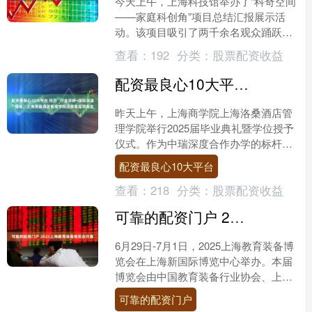
今天上午，上海科技馆举办了“科奇空间
——家庭科创角”项目总结汇报展示活
动。该项目吸引了两千余名观众踊跃参
与，最终共征集到 59 份创新方案。经
查看：
192
分类：
股票配资收益
过严格筛选，22 ....
配资最良心10大平台 经历“行业深耕+国际深造”锤炼，上海洛桑酒店管理学院迎来首届毕业生
昨天上午，上海商学院上海洛桑酒店管
理学院举行2025届毕业典礼暨学位授予
仪式。作为中瑞深度合作办学的标杆项
目，历经四年精心培育迎来了首批毕业
配资最良心10大平台
生。他们的的职业去向....
查看：
218
分类：
股票配资收益
可靠的配资门户 2025上海教育装备博览会开幕
6月29日-7月1日，2025上海教育装备博
览会在上海新国际博览中心举办。本届
博览会由中国教育装备行业协会、上海
市教育委员会指导，上海市教育学会主
可靠的配资门户
办，上海市教育....