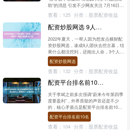
助”的消息 引发不少网友关注 7月16日
江苏南通森林野生动物园在 社交平台表
查看：
125
分类：
股票配资收益
示： 承....
配资炒股网选 9人组团盗墓一无所获，3人中途中毒死亡！_陈泉_敖汉旗_钱大辉
2022年夏天，一帮人因为想发点横财配
资炒股网选，凑成9人团伙去挖古墓，结
果什么都没挖到，还闹出人命，3个人因
为中毒没了命。剩下的6个人一看瞒不住
配资炒股网选
了，赶紧去自首....
查看：
132
分类：
股票配资收益
配资平台排名前10名 李斌离盈利又近了一步! 不用江淮代工, 蔚来省下一大笔开支!
关于李斌之前多次强调“蔚来今年第四季
度要盈利”，外界质疑的声音还是不少
的，核心矛盾点是配资平台排名前10
名，蔚来的亏损，除了高昂的研发费
配资平台排名前10名
用，独特的换电模式，对于....
查看：
104
分类：
股票配资收益