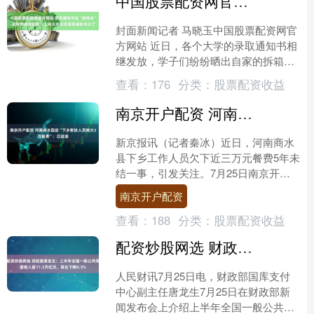
中国股票配资网官方网站 录取通知书送“游戏本” 还附带游戏说明？上科大本科生录取通知书火了
封面新闻记者 马晓玉中国股票配资网官
方网站 近日，各个大学的录取通知书相
继发放，学子们纷纷晒出自家的拆箱视
频，有手写的、“可燃”的、能当刀用
查看：
176
分类：
股票配资收益
的，但这份需要新生自....
南京开户配资 河南商水回应“下乡帮扶人员赊欠3万餐费”：已结清
新京报讯（记者秦冰）近日，河南商水
县下乡工作人员欠下近三万元餐费5年未
结一事，引发关注。7月25日南京开户
配资，商水县人民政府官网发布公告
南京开户配资
称，28285元欠款已....
查看：
188
分类：
股票配资收益
配资炒股网选 财政部唐龙生：上半年全国一般公共预算收入超11.5万亿元，同比下降0.3%
人民财讯7月25日电，财政部国库支付
中心副主任唐龙生7月25日在财政部新
闻发布会上介绍上半年全国一般公共预