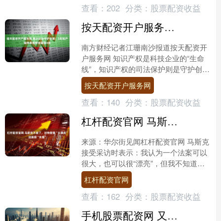
查看：
202
分类：
股票配资收益
按天配资开户服务网 南沙法治守护创新：5年知产案件新收审结量增4倍
南方财经记者江珊南沙报道按天配资开
户服务网 知识产权是科技企业的“生命
线”，知识产权的司法保护则是守护创新
发展强有力的举措。广州南沙作为粤港
按天配资开户服务网
澳大湾区科技创新产业....
查看：
140
分类：
股票配资收益
杠杆配资官网 马斯克不装了，对特朗普“大漂亮”法案很“失望”
来源：华尔街见闻杠杆配资官网 马斯克
接受采访时表示：我认为一个法案可以
很大，也可以很“漂亮”，但我不知道它
能否两者兼得。这是我的个人观点。 近
杠杆配资官网
期，马斯克在电视节....
查看：
162
分类：
股票配资收益
手机股票配资网 又见“众星捧月”！比特币冲破“11万大关”再创历史新高