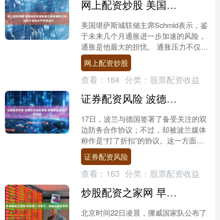
网上配资炒股 美国堪萨斯城联储主席称通胀过热，且高于目标水平时间过长
美国堪萨斯城联储主席Schmid表示，鉴
于未来几个月通胀进一步加速的风险，
通胀是他最大的担忧。 通胀压力不仅限
于能源价格，还涵盖包括食品价格在内
网上配资炒股
的广泛商品和服务....
查看：
184
分类：
股票配资收益
证券配资风险 波德防务协议落地 欧洲安全自主仍存掣肘
17日，波兰与德国签署了备受关注的双
边防务合作协议；不过，却被波兰媒体
称作是“打了折扣”的协议。这一方面折
射出欧洲国家加强防务合作的意愿在上
证券配资风险
升，另一方面也暴露出....
查看：
163
分类：
股票配资收益
炒股配资之家网 早知道｜马奎尔、福登无缘世界杯
北京时间22日凌晨，挪威国家队公布了