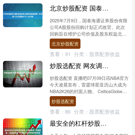
北京炒股配资 国泰海通证券A股股份回购落幕: 斥资超12亿元回购6751.68万股
2025年7月9日，国泰海通证券股份有限
公司A股股份回购计划正式收官。此次
回购旨在维护公司价值及股东权益北京
炒股配资，自2025年4月10日启动，至7
北京炒股配资
月9日结束....
查看：
91
分类：
股票配资收益
炒股选配资 网友调侃霍福德: 他真的两次登上2K26封面
炒股选配资 直播吧07月09日讯NBA官方
今天凌晨宣布，雷霆球星亚历山大成为
NBA2K26的封面人物。 CelticsGlobe转
发推文并写道：“艾尔-霍福德真....
炒股选配资
查看：
86
分类：
股票配资收益
最安全的杠杆炒股平台官网 上海科技馆“科奇空间——家庭科创角”引领青少年科学探究新风尚