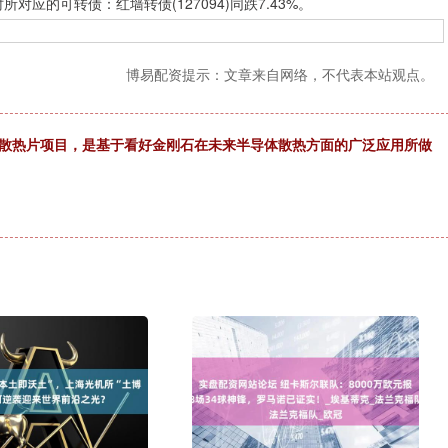
时所对应的可转债：红墙转债(127094)同跌7.43%。
博易配资提示：文章来自网络，不代表本站观点。
率散热片项目，是基于看好金刚石在未来半导体散热方面的广泛应用所做