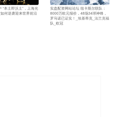
 “本土即沃土”，上海光
实盘配资网站论坛 纽卡斯尔联队：
”如何逆袭迎来世界前沿
8000万欧元报价，48场34球神锋，
罗马诺已证实！_埃基蒂克_法兰克福
队_欧冠