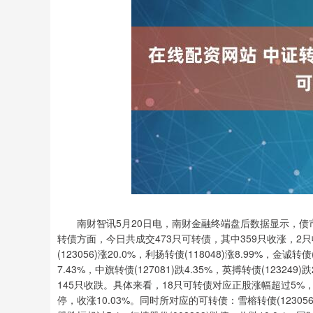
南财智讯5月20日电，南财金融终端盘后数据显示，债市方面，
转债方面，今日共成交473只可转债，其中359只收涨，2
(123056)涨20.0%，利扬转债(118048)涨8.99%，金诚
7.43%，中旗转债(127081)跌4.35%，英搏转债(123
145只收跌。具体来看，18只可转债对应正股涨幅超过5%，其中，
停，收涨10.03%。同时所对应的可转债：雪榕转债(123056)