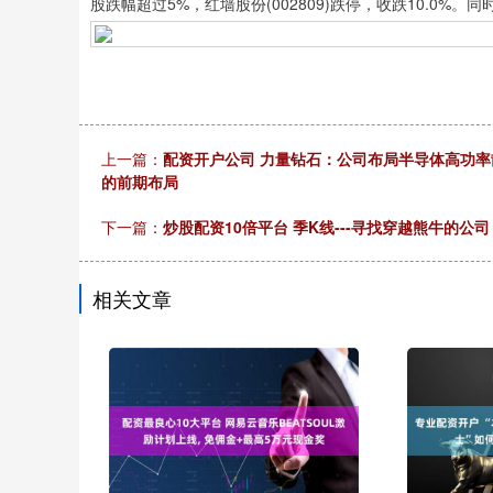
股跌幅超过5%，红墙股份(002809)跌停，收跌10.0%。同
上一篇：
配资开户公司 力量钻石：公司布局半导体高功
的前期布局
下一篇：
炒股配资10倍平台 季K线---寻找穿越熊牛的公司
相关文章